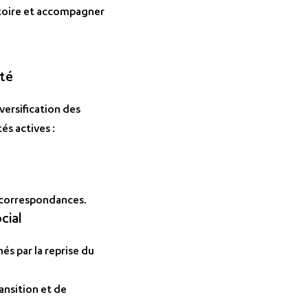
rritoire et accompagner
ité
versification des
és actives :
s correspondances.
cial
s par la reprise du
ansition et de