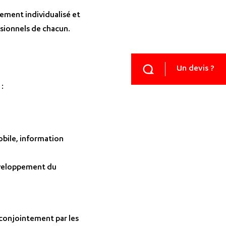
ement individualisé et
ssionnels de chacun.
Un devis ?
:
obile, information
éveloppement du
é conjointement par les