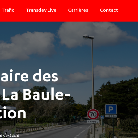
 Trafic
Transdev Live
Carrières
Contact
aire des
 La Baule-
tion
e-la-Loire