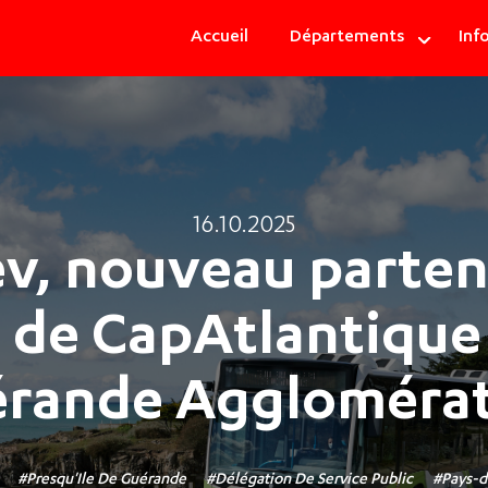
Bretagne
Accueil
Départements
Info
|
Navigation
principale
16.10.2025
v, nouveau parten
 de CapAtlantique
rande Aggloméra
Presqu'Ile De Guérande
Délégation De Service Public
Pays-d