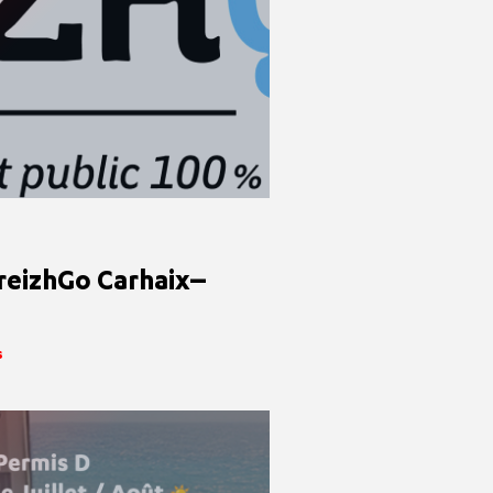
reizhGo Carhaix–
s