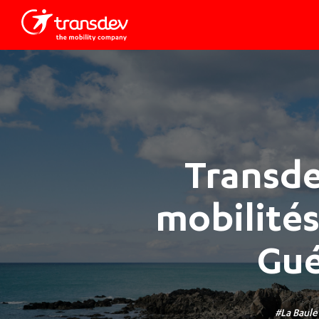
Transde
mobilités
Gué
La Baule