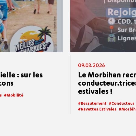
09.03.2026
lle : sur les
Le Morbihan rec
tons
conducteur.trice
estivales !
s
Mobilité
Recrutement
Conducteur
Navettes Estivales
Morbih