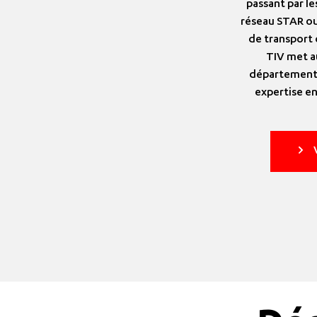
passant par le
réseau STAR ou
de transport 
TIV met au
département d
expertise en