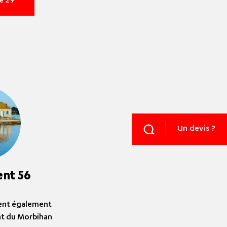
te 29
Un devis ?
nt 56
ent également
nt du Morbihan