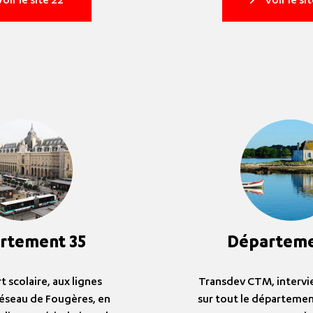
oir le site 22
Voir le si
rtement 35
Départeme
t scolaire, aux lignes
Transdev CTM, intervi
réseau de Fougères, en
sur tout le départeme