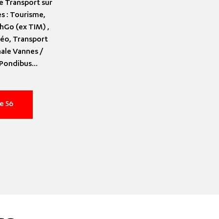
e Transport sur
es : Tourisme,
zhGo (ex TIM) ,
céo, Transport
nale Vannes /
 Pondibus...
te 56