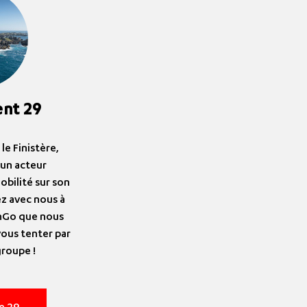
nt 29
le Finistère,
un acteur
obilité sur son
 avec nous à
zhGo que nous
vous tenter par
groupe !