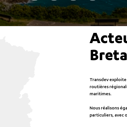
Acteu
Bret
Transdev exploite 
routières régionale
maritimes.
Nous réalisons ég
particuliers, avec 