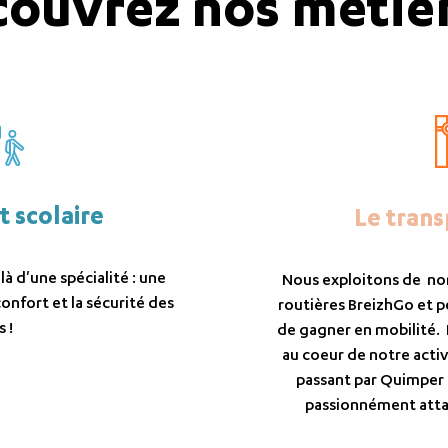
ouvrez nos métier
t scolaire
Le trans
là d'une spécialité : une
Nous exploitons de no
confort et la sécurité des
routières BreizhGo et p
 !
de gagner en mobilité. L
au coeur de notre activ
passant par Quimper
passionnément attac