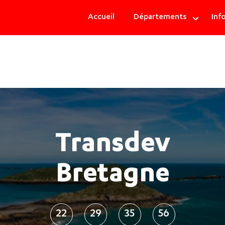
Bretagne
Accueil
Départements
Info
|
Navigation
principale
Transdev
Bretagne
22
29
35
56