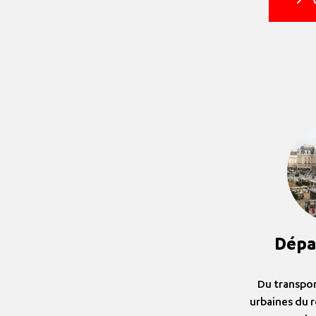
V
Dépa
Du transpor
urbaines du 