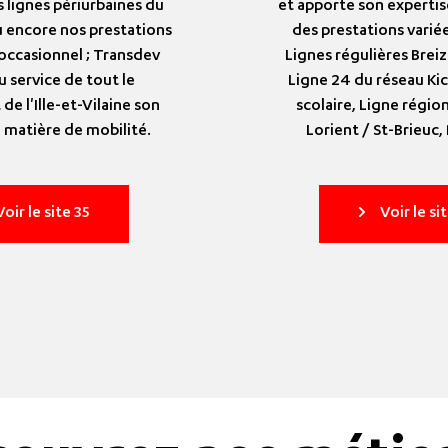
s lignes périurbaines du
et apporte son expertis
 encore nos prestations
des prestations varié
occasionnel ; Transdev
Lignes régulières Brei
 service de tout le
Ligne 24 du réseau Ki
e l'Ille-et-Vilaine son
scolaire, Ligne régio
 matière de mobilité.
Lorient / St-Brieuc,
Voir le site 35
Voir le si