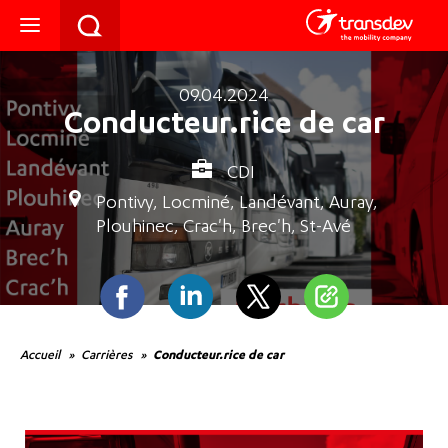
09.04.2024
Conducteur.rice de car
CDI
Pontivy, Locminé, Landévant, Auray,
Plouhinec, Crac'h, Brec'h, St-Avé
Facebook
Linkedin
Twitter
Partager
Accueil
Carrières
Conducteur.rice de car