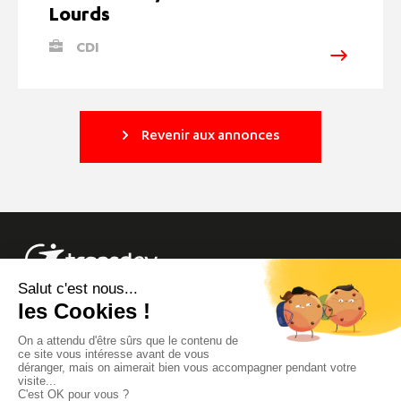
Lourds
CDI
Revenir aux annonces
Info trafic
Site Groupe
Transdev Live
Mentions Légales
Bretagne
Footer